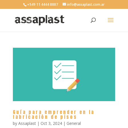
+549 11 4444 8887
info@assaplast.com.ar
Guía para emprender en la
fabricación de pisos
by
Assaplast
|
Oct 3, 2024
|
General