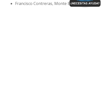
Francisco Contreras, Monte Blanco
¿Por qué elegir
Assaplast?
Apoyo continuo: No solo comprás los moldes,
sino que también recibís el acompañamiento
necesario para hacer crecer tu negocio.
Planes de descuento: Ofrecemos planes a
medida para que puedas empezar con lo
necesario sin exceder tu presupuesto.
Envíos a todo el país: Te enviamos los moldes
a cualquier lugar de Argentina, ¡sin importar
dónde estés!
¡No esperes más!
Si estás listo para emprender, Assaplast te
ofrece la oportunidad de fabricar placas anti-